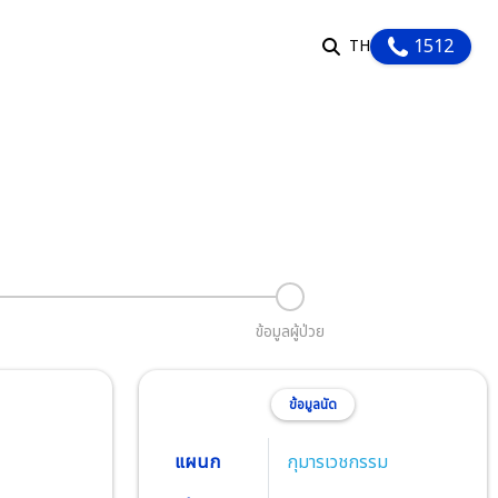
1512
TH
EN
TH
รับบริการ
ัวใจ
วยทีมแพทย์และผู้เชี่ยวชาญด้านหัวใจและ
อดครบทุกสาขา ให้การดูแลรักษาหัวใจคุณ
คุณได้กลับไปใช้ชีวิตอย่างแข็งแรงอีกครั้ง
ภาพ
ติม
ข้อมูลผู้ป่วย
ลูกค้าองค์กร
ข้อมูลนัด
แผนก
กุมารเวชกรรม