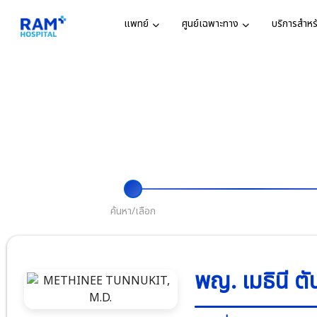
แพทย์
ศูนย์เฉพาะทาง
บริการสำหรั
ตารางแพทย
ศูนย์และแผนกทั้
ศูนย์เฉพาะ
วิสัยทัศน์แ
ค้นหาแพทย์
แผนก
รางวัลและก
ศูนย์หัวใจ
คำค้นหายอดนิยม
ศูนย์หัวใจ
อาก
นัดหมายแพ
ห้องพักผู้ป่
กิจกรรมเพื่
ศูนย์โรคส
บริการอื่นๆ
ประกัน
ประสาท
คำค้นหาล่าสุด
ค้นหา/เลือก
ข่าวสารและ
นโยบายคุ้ม
ศูนย์รักษาแ
บุคคล
ศูนย์ผ่าตัด
พญ. เมธินี ตั
จมูก