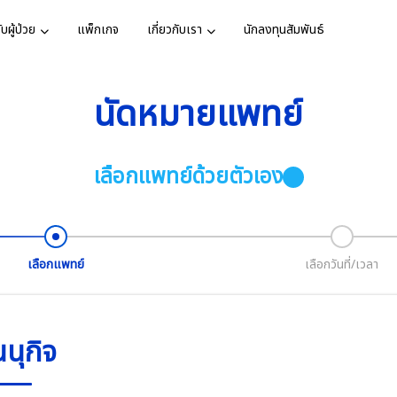
บผู้ป่วย
แพ็กเกจ
เกี่ยวกับเรา
นักลงทุนสัมพันธ์
นัดหมายแพทย์
์
งหมด
ทาง
ละพันธกิจ
เสียงจากผู้
ติดต่อเรา
ศูนย์ห
พร้อมด้
ารรับรอง
วารสาร
สมัครงาน
เลือกแพทย์ด้วยตัวเอง
หลอดเลื
ารปวดท้อง
ตรวจสุขภาพ
โรคมะเร็ง
ทย์
วยใน
อสังคม
รายการ TV
เพื่อให้
มองและระบบ
บทความสุข
ดูเพิ่มเ
เลือกแพทย์
เลือกวันที่/เวลา
กิจกรรม
ครองข้อมูลส่วน
ตรวจสุขภาพ
ผลเบาหวานที่เท้า
ส่องกล้อง หู คอ
นนุกิจ