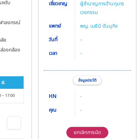
รคตับ
เชี่ยวชาญ
ผู้ชำนาญการด้านกุมาร
เวชกรรม
ุฬาลงกรณ์
แพทย์
พญ. เมธินี ตันนุกิจ
วันที่
-
ลัย
รส่องกล้อง
เวลา
-
ข้อมูลประวัติ
ส.
0
–
17
:00
HN
-
คุณ
-
ยกเลิกการนัด