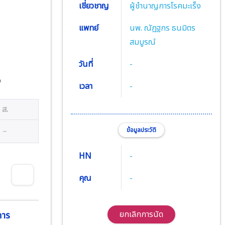
เชี่ยวชาญ
ผู้ชำนาญการโรคมะเร็ง
แพทย์
นพ. ณัฏฐกร ธนมิตร
สมบูรณ์
วันที่
-
ง
เวลา
-
ส.
–
ข้อมูลประวัติ
HN
-
คุณ
-
ยกเลิกการนัด
คาร
พุธ
พฤหัส