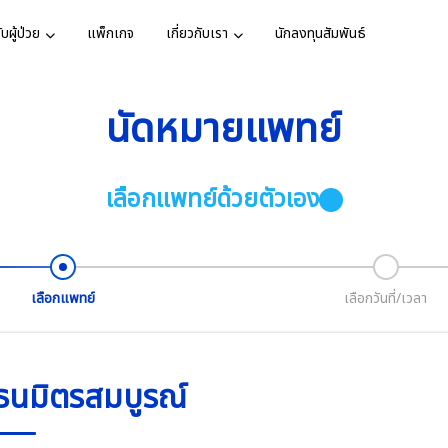
บผู้ป่วย
แพ็กเกจ
เกี่ยวกับเรา
นักลงทุนสัมพันธ์
นัดหมายแพทย์
์
งหมด
ทาง
ละพันธกิจ
เสียงจากผู้
ติดต่อเรา
ศูนย์ห
พร้อมด้
ารรับรอง
วารสาร
สมัครงาน
เลือกแพทย์ด้วยตัวเอง
หลอดเลื
ารปวดท้อง
ตรวจสุขภาพ
โรคมะเร็ง
ทย์
วยใน
อสังคม
รายการ TV
เพื่อให้
มองและระบบ
บทความสุข
ดูเพิ่มเ
เลือกแพทย์
เลือกวันที่/เวลา
กิจกรรม
ครองข้อมูลส่วน
ตรวจสุขภาพ
ผลเบาหวานที่เท้า
ส่องกล้อง หู คอ
ธนมิตรสมบูรณ์