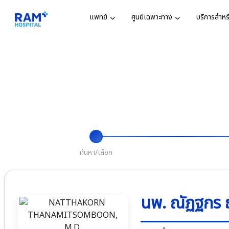
แพทย์
ศูนย์เฉพาะทาง
บริการสำหรั
ตารางแพทย
ศูนย์และแผนกทั้
ศูนย์เฉพาะ
วิสัยทัศน์แ
ค้นหาแพทย์
แผนก
รางวัลและก
ศูนย์หัวใจ
คำค้นหายอดนิยม
ศูนย์หัวใจ
อาก
นัดหมายแพ
ห้องพักผู้ป่
กิจกรรมเพื่
ศูนย์โรคส
บริการอื่นๆ
ประกัน
ประสาท
คำค้นหาล่าสุด
ค้นหา/เลือก
ข่าวสารและ
นโยบายคุ้ม
ศูนย์รักษาแ
บุคคล
ศูนย์ผ่าตัด
นพ. ณัฏฐกร 
จมูก