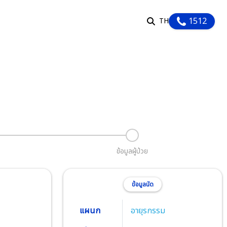
1512
TH
EN
TH
รับบริการ
ัวใจ
วยทีมแพทย์และผู้เชี่ยวชาญด้านหัวใจและ
อดครบทุกสาขา ให้การดูแลรักษาหัวใจคุณ
คุณได้กลับไปใช้ชีวิตอย่างแข็งแรงอีกครั้ง
ภาพ
ติม
ข้อมูลผู้ป่วย
ลูกค้าองค์กร
ข้อมูลนัด
แผนก
อายุรกรรม