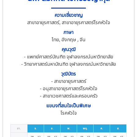
วารสาร
ติดต่อเรา
ศูนย์ผ่าตัดส่องกล้อง หู
ศูนย์หัวใจ
รายการ TV
สมัครงาน
ความเชี่ยวชาญ
คอ จมูก
พร้อมด้วยทีมแพทย์แ
สาขาอายุรศาสตร์, สาขาอายุรศาสตร์โรคหัวใจ
บทความสุขภาพ
หลอดเลือดครบทุกสา
ภาษา
เพื่อให้คุณได้กลับไป
ไทย, อังกฤษ , จีน
ตรวจสุขภาพลูกค้าองค์กร
ดูเพิ่มเติม
คุณวุฒิ
- แพทย์ศาสตร์บัณฑิต จุฬาลงกรณ์มหาวิทยาลัย
- วิทยาศาสตร์มหาบัณฑิต จุฬาลงกรณ์มหาวิทยาลัย
วุฒิบัตร
- สาขาอายุรศาสตร์
- อนุสาขาอายุรศาสตร์โรคหัวใจ
- สาขาเวชศาสตร์และครอบครัว
แขนงที่สนใจเป็นพิเศษ
โรคหัวใจ
อา.
จ.
อ.
พ.
พฤ.
ศ.
ส.