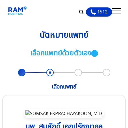
1512
แพทย์
นัดหมายแพทย์
ศูนย์เฉพาะทาง
ตารางแพทย์
เลือกแพทย์ด้วยตัวเอง
ศูนย์และแผนกทั้งหมด
ศูนย์เฉพาะทาง
วิสัยทัศน์และพันธกิจ
คำค้นหายอดนิยม
ศูนย์หัวใจ
บริการสำหรับผู้ป่วย
ค้นหาแพทย์
แผนก
รางวัลและการรับรอง
ศูนย์หัวใจ
อาการปวดท้อง
เกี่ยวกับเรา
นัดหมายแพทย์
ตรวจสุขภาพ
ห้องพักผู้ป่วยใน
กิจกรรมเพื่อสังคม
ศูนย์โรคสมองและระบบ
โรคมะเร็ง
เลือกแพทย์
แพ็กเกจ
บริการอื่นๆ
ประกัน
ประสาท
ข่าวสารและกิจกรรม
นโยบายคุ้มครองข้อมูลส่วน
นักลงทุนสัมพันธ์
ศูนย์รักษาแผลเบาหวาน
คำค้นหาล่าสุด
เสียงจากผู้รับบริการ
บุคคล
ที่เท้า
ภาษา
นพ. สมศักดิ์ เอกปรัชญากุล