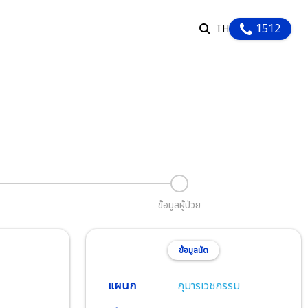
1512
TH
EN
TH
รับบริการ
ัวใจ
วยทีมแพทย์และผู้เชี่ยวชาญด้านหัวใจและ
อดครบทุกสาขา ให้การดูแลรักษาหัวใจคุณ
คุณได้กลับไปใช้ชีวิตอย่างแข็งแรงอีกครั้ง
ภาพ
ติม
ข้อมูลผู้ป่วย
ลูกค้าองค์กร
ข้อมูลนัด
แผนก
กุมารเวชกรรม