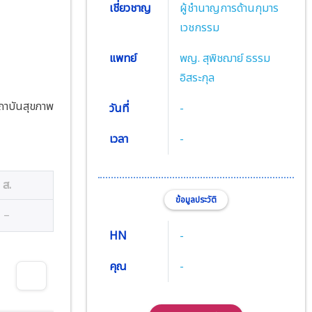
เชี่ยวชาญ
ผู้ชำนาญการด้านกุมาร
เวชกรรม
แพทย์
พญ. สุพิชฌาย์ ธรรม
อิสระกุล
ถาบันสุขภาพ
วันที่
-
เวลา
-
ส.
ข้อมูลประวัติ
–
HN
-
คุณ
-