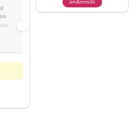
ยกเลิกการนัด
ร์
เสาร์
อาทิตย์
.ค.
15 ส.ค.
16 ส.ค.
ตรวจ
งดออกตรวจ
อาคาร 2
(ตึกใหม่) ชั้น 2
13:00 - 20:00
ไม่รับนัดออนไลน์