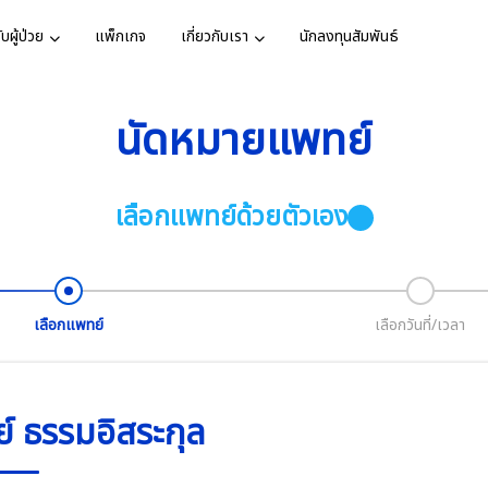
บผู้ป่วย
แพ็กเกจ
เกี่ยวกับเรา
นักลงทุนสัมพันธ์
นัดหมายแพทย์
์
งหมด
ทาง
ละพันธกิจ
เสียงจากผู้
ติดต่อเรา
ศูนย์ห
พร้อมด้
ารรับรอง
วารสาร
สมัครงาน
เลือกแพทย์ด้วยตัวเอง
หลอดเลื
ารปวดท้อง
ตรวจสุขภาพ
โรคมะเร็ง
ทย์
วยใน
อสังคม
รายการ TV
เพื่อให้
มองและระบบ
บทความสุข
ดูเพิ่มเ
เลือกแพทย์
เลือกวันที่/เวลา
กิจกรรม
ครองข้อมูลส่วน
ตรวจสุขภาพ
ผลเบาหวานที่เท้า
ส่องกล้อง หู คอ
์ ธรรมอิสระกุล