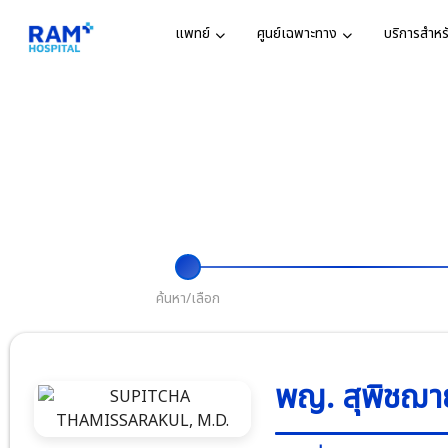
แพทย์
ศูนย์เฉพาะทาง
บริการสำหรั
ตารางแพทย
ศูนย์และแผนกทั้
ศูนย์เฉพาะ
วิสัยทัศน์แ
ค้นหาแพทย์
แผนก
รางวัลและก
ศูนย์หัวใจ
คำค้นหายอดนิยม
ศูนย์หัวใจ
อาก
นัดหมายแพ
ห้องพักผู้ป่
กิจกรรมเพื่
ศูนย์โรคส
บริการอื่นๆ
ประกัน
ประสาท
คำค้นหาล่าสุด
ค้นหา/เลือก
ข่าวสารและ
นโยบายคุ้ม
ศูนย์รักษาแ
บุคคล
ศูนย์ผ่าตัด
พญ. สุพิชฌาย
จมูก